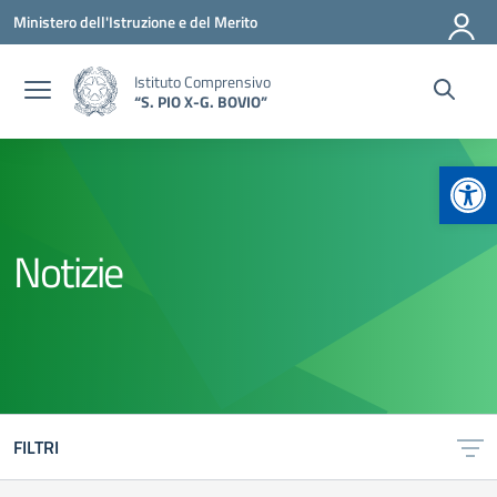
Vai ai contenuti
Vai al menu di navigazione
Vai al footer
Ministero dell'Istruzione e del Merito
Istituto Comprensivo
“S. PIO X-G. BOVIO”
Apr
Notizie
FILTRI