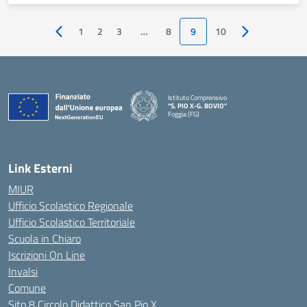
1
2
3
…
8
9
10
Pagina precedente
Pagina success
Istituto Comprensivo
“S. PIO X-G. BOVIO”
Foggia (FG)
— Visita la pagina iniziale della scuola
Link Esterni
MIUR
Ufficio Scolastico Regionale
Ufficio Scolastico Territoriale
Scuola in Chiaro
Iscrizioni On Line
Invalsi
Comune
Sito 8 Circolo Didattico San Pio X