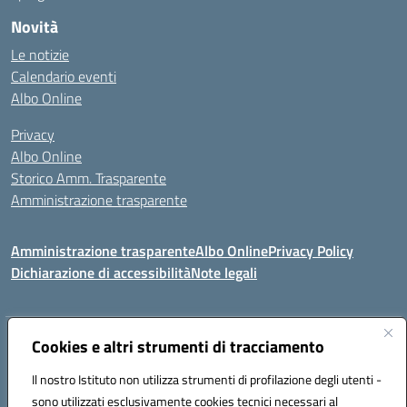
Novità
Le notizie
Calendario eventi
Albo Online
Privacy
Albo Online
Storico Amm. Trasparente
Amministrazione trasparente
Amministrazione trasparente
Albo Online
Privacy Policy
Dichiarazione di accessibilità
Note legali
Indirizzo:
Cookies e altri strumenti di tracciamento
Via Mastelloni - Viale Colombo 71121 Foggia
Centralino:
0881634000
Email:
fgic885004@istruzione.it
Il nostro Istituto non utilizza strumenti di profilazione degli utenti -
Posta elettronica certificata (PEC):
fgic885004@pec.istruzione.it
sono utilizzati esclusivamente cookies tecnici necessari al