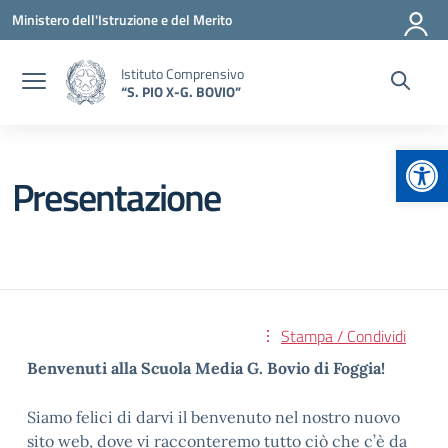
Vai ai contenuti
Vai al menu di navigazione
Vai al footer
Ministero dell'Istruzione e del Merito
Istituto Comprensivo
“S. PIO X-G. BOVIO”
Apr
Presentazione
Stampa / Condividi
Benvenuti alla Scuola Media G. Bovio di Foggia!
Siamo felici di darvi il benvenuto nel nostro nuovo
sito web, dove vi racconteremo tutto ciò che c’è da