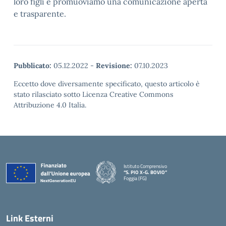
loro figli e promuoviamo una comunicazione aperta
e trasparente.
Pubblicato:
05.12.2022
-
Revisione:
07.10.2023
Eccetto dove diversamente specificato, questo articolo è
stato rilasciato sotto Licenza Creative Commons
Attribuzione 4.0 Italia.
Istituto Comprensivo
“S. PIO X-G. BOVIO”
Foggia (FG)
— Visita la pagina iniziale della scuola
Link Esterni