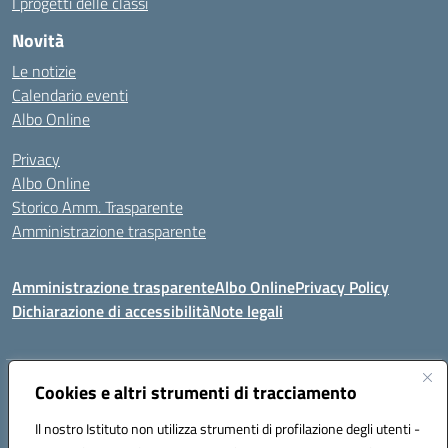
I progetti delle classi
Novità
Le notizie
Calendario eventi
Albo Online
Privacy
Albo Online
Storico Amm. Trasparente
Amministrazione trasparente
Amministrazione trasparente
Albo Online
Privacy Policy
Dichiarazione di accessibilità
Note legali
Indirizzo:
Cookies e altri strumenti di tracciamento
Via Mastelloni - Viale Colombo 71121 Foggia
Centralino:
0881634000
Email:
fgic885004@istruzione.it
Il nostro Istituto non utilizza strumenti di profilazione degli utenti -
Posta elettronica certificata (PEC):
fgic885004@pec.istruzione.it