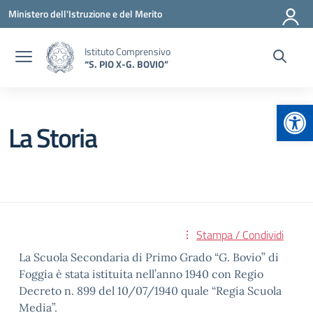
Vai ai contenuti
Vai al menu di navigazione
Vai al footer
Ministero dell'Istruzione e del Merito
Istituto Comprensivo
“S. PIO X-G. BOVIO”
Apr
La Storia
Stampa / Condividi
La Scuola Secondaria di Primo Grado “G. Bovio” di
Foggia è stata istituita nell’anno 1940 con Regio
Decreto n. 899 del 10/07/1940 quale “Regia Scuola
Media”.