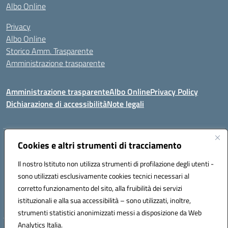
Albo Online
Privacy
Albo Online
Storico Amm. Trasparente
Amministrazione trasparente
Amministrazione trasparente
Albo Online
Privacy Policy
Dichiarazione di accessibilità
Note legali
Indirizzo:
Cookies e altri strumenti di tracciamento
Via Mastelloni - Viale Colombo 71121 Foggia
Centralino:
0881634000
Email:
fgic885004@istruzione.it
Il nostro Istituto non utilizza strumenti di profilazione degli utenti -
Posta elettronica certificata (PEC):
fgic885004@pec.istruzione.it
sono utilizzati esclusivamente cookies tecnici necessari al
Codice fiscale: 94118760712
corretto funzionamento del sito, alla fruibilità dei servizi
Codice meccanografico:
FGIC885004
istituzionali e alla sua accessibilità – sono utilizzati, inoltre,
strumenti statistici anonimizzati messi a disposizione da Web
Analytics Italia.