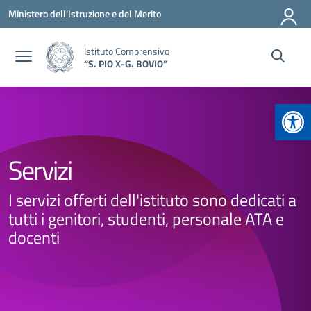
Vai ai contenuti
Vai al menu di navigazione
Vai al footer
Ministero dell'Istruzione e del Merito
Istituto Comprensivo
“S. PIO X-G. BOVIO”
Apr
Servizi
I servizi offerti dell'istituto sono dedicati a
tutti i genitori, studenti, personale ATA e
docenti