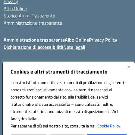
Privacy
Albo Online
Storico Amm. Trasparente
Amministrazione trasparente
Amministrazione trasparente
Albo Online
Privacy Policy
Dichiarazione di accessibilità
Note legali
Indirizzo:
Cookies e altri strumenti di tracciamento
Via Mastelloni - Viale Colombo 71121 Foggia
Centralino:
0881634000
Email:
fgic885004@istruzione.it
Il nostro Istituto non utilizza strumenti di profilazione degli utenti -
Posta elettronica certificata (PEC):
fgic885004@pec.istruzione.it
sono utilizzati esclusivamente cookies tecnici necessari al
Codice fiscale: 94118760712
corretto funzionamento del sito, alla fruibilità dei servizi
Codice meccanografico:
FGIC885004
istituzionali e alla sua accessibilità – sono utilizzati, inoltre,
strumenti statistici anonimizzati messi a disposizione da Web
Analytics Italia.
Hosting & Powered by 3D Solution S.r.l.
Per saperne di più sul nostro sito, consulta la ns.
Cookie Policy.
Concept & Design by Designers Italia