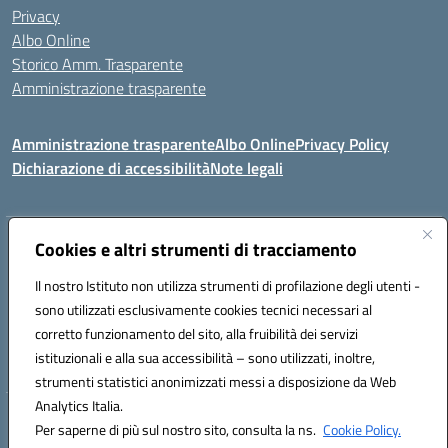
Privacy
Albo Online
Storico Amm. Trasparente
Amministrazione trasparente
Amministrazione trasparente
Albo Online
Privacy Policy
Dichiarazione di accessibilità
Note legali
Indirizzo:
Cookies e altri strumenti di tracciamento
Via Mastelloni - Viale Colombo 71121 Foggia
Centralino:
0881634000
Email:
fgic885004@istruzione.it
Il nostro Istituto non utilizza strumenti di profilazione degli utenti -
Posta elettronica certificata (PEC):
fgic885004@pec.istruzione.it
sono utilizzati esclusivamente cookies tecnici necessari al
Codice fiscale: 94118760712
corretto funzionamento del sito, alla fruibilità dei servizi
Codice meccanografico:
FGIC885004
istituzionali e alla sua accessibilità – sono utilizzati, inoltre,
strumenti statistici anonimizzati messi a disposizione da Web
Analytics Italia.
Hosting & Powered by 3D Solution S.r.l.
Per saperne di più sul nostro sito, consulta la ns.
Cookie Policy.
Concept & Design by Designers Italia