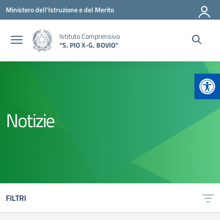
Vai ai contenuti
Vai al menu di navigazione
Vai al footer
Ministero dell'Istruzione e del Merito
Istituto Comprensivo
“S. PIO X-G. BOVIO”
Apr
Notizie
FILTRI