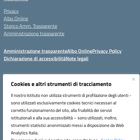
Privacy
Albo Online
Storico Amm. Trasparente
Amministrazione trasparente
Amministrazione trasparente
Albo Online
Privacy Policy
Dichiarazione di accessibilità
Note legali
Indirizzo:
Via Mastelloni - Viale Colombo 71121 Foggia
Cookies e altri strumenti di tracciamento
Centralino:
0881634000
Email:
fgic885004@istruzione.it
Il nostro Istituto non utilizza strumenti di profilazione degli utenti -
Posta elettronica certificata (PEC):
fgic885004@pec.istruzione.it
sono utilizzati esclusivamente cookies tecnici necessari al
Codice fiscale: 94118760712
corretto funzionamento del sito, alla fruibilità dei servizi
Codice meccanografico:
FGIC885004
istituzionali e alla sua accessibilità – sono utilizzati, inoltre,
strumenti statistici anonimizzati messi a disposizione da Web
Analytics Italia.
Hosting & Powered by 3D Solution S.r.l.