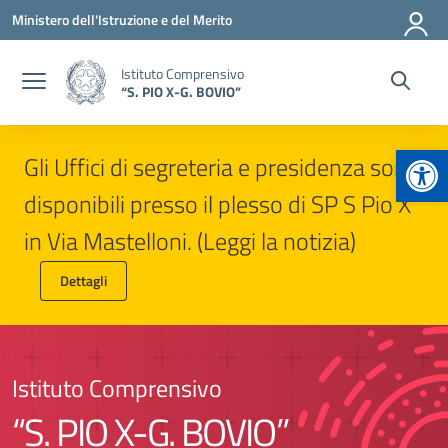
Vai ai contenuti
Vai al menu di navigazione
Vai al footer
Ministero dell'Istruzione e del Merito
Istituto Comprensivo
“S. PIO X-G. BOVIO”
Apr
Gli Uffici di segreteria e presidenza sono
disponibili presso il plesso di SP S Pio X
in Via Mastelloni. (Leggi la notizia)
Dettagli
Istituto Comprensivo
“S. PIO X-G. BOVIO”