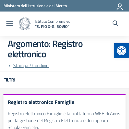
Vai ai contenuti
Vai al menu di navigazione
Vai al footer
Ministero dell'Istruzione e del Merito
Istituto Comprensivo
“S. PIO X-G. BOVIO”
Argomento: Registro
Apr
elettronico
Stampa / Condividi
FILTRI
Registro elettronico Famiglie
Registro elettronico Famiglie è la piattaforma WEB di Axios
per la gestione del Registro Elettronico e dei rapporti
Scuola-Famiglia.