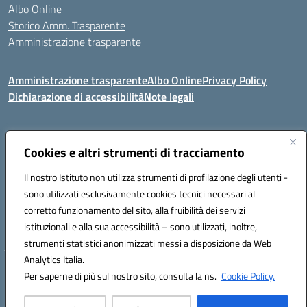
Albo Online
Storico Amm. Trasparente
Amministrazione trasparente
Amministrazione trasparente
Albo Online
Privacy Policy
Dichiarazione di accessibilità
Note legali
Indirizzo:
Cookies e altri strumenti di tracciamento
Via Mastelloni - Viale Colombo 71121 Foggia
Centralino:
0881634000
Email:
fgic885004@istruzione.it
Il nostro Istituto non utilizza strumenti di profilazione degli utenti -
Posta elettronica certificata (PEC):
fgic885004@pec.istruzione.it
sono utilizzati esclusivamente cookies tecnici necessari al
Codice fiscale: 94118760712
corretto funzionamento del sito, alla fruibilità dei servizi
Codice meccanografico:
FGIC885004
istituzionali e alla sua accessibilità – sono utilizzati, inoltre,
strumenti statistici anonimizzati messi a disposizione da Web
Analytics Italia.
Hosting & Powered by 3D Solution S.r.l.
Per saperne di più sul nostro sito, consulta la ns.
Cookie Policy.
Concept & Design by Designers Italia