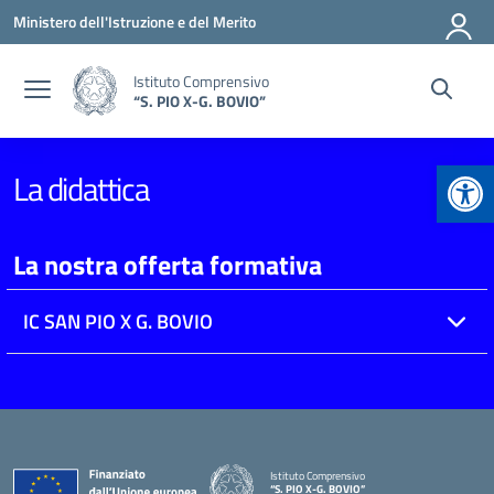
Vai ai contenuti
Vai al menu di navigazione
Vai al footer
Ministero dell'Istruzione e del Merito
Istituto Comprensivo
“S. PIO X-G. BOVIO”
Apr
La didattica
La nostra offerta formativa
IC SAN PIO X G. BOVIO
Istituto Comprensivo
“S. PIO X-G. BOVIO”