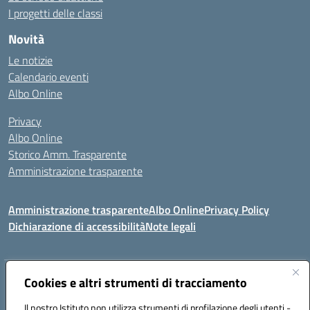
I progetti delle classi
Novità
Le notizie
Calendario eventi
Albo Online
Privacy
Albo Online
Storico Amm. Trasparente
Amministrazione trasparente
Amministrazione trasparente
Albo Online
Privacy Policy
Dichiarazione di accessibilità
Note legali
Indirizzo:
Cookies e altri strumenti di tracciamento
Via Mastelloni - Viale Colombo 71121 Foggia
Centralino:
0881634000
Email:
fgic885004@istruzione.it
Il nostro Istituto non utilizza strumenti di profilazione degli utenti -
Posta elettronica certificata (PEC):
fgic885004@pec.istruzione.it