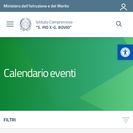
Vai ai contenuti
Vai al menu di navigazione
Vai al footer
Ministero dell'Istruzione e del Merito
Istituto Comprensivo
“S. PIO X-G. BOVIO”
Apr
Calendario eventi
FILTRI