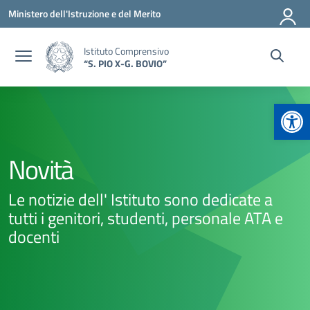
Vai ai contenuti
Vai al menu di navigazione
Vai al footer
Ministero dell'Istruzione e del Merito
Istituto Comprensivo
“S. PIO X-G. BOVIO”
Apr
Novità
Le notizie dell' Istituto sono dedicate a
tutti i genitori, studenti, personale ATA e
docenti