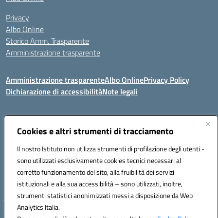
Privacy
Albo Online
Storico Amm. Trasparente
Amministrazione trasparente
Amministrazione trasparente
Albo Online
Privacy Policy
Dichiarazione di accessibilità
Note legali
Indirizzo:
Cookies e altri strumenti di tracciamento
Via Mastelloni - Viale Colombo 71121 Foggia
Centralino:
0881634000
Email:
fgic885004@istruzione.it
Il nostro Istituto non utilizza strumenti di profilazione degli utenti -
Posta elettronica certificata (PEC):
fgic885004@pec.istruzione.it
sono utilizzati esclusivamente cookies tecnici necessari al
Codice fiscale: 94118760712
corretto funzionamento del sito, alla fruibilità dei servizi
Codice meccanografico:
FGIC885004
istituzionali e alla sua accessibilità – sono utilizzati, inoltre,
strumenti statistici anonimizzati messi a disposizione da Web
Analytics Italia.
Hosting & Powered by 3D Solution S.r.l.