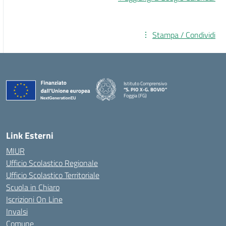
Stampa / Condividi
Istituto Comprensivo
“S. PIO X-G. BOVIO”
Foggia (FG)
— Visita la pagina iniziale della scuola
Link Esterni
MIUR
Ufficio Scolastico Regionale
Ufficio Scolastico Territoriale
Scuola in Chiaro
Iscrizioni On Line
Invalsi
Comune