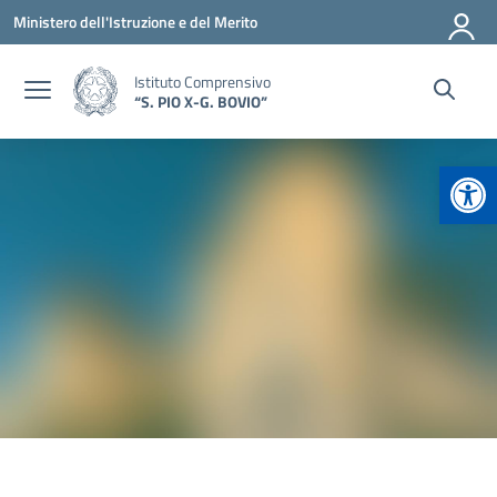
Vai ai contenuti
Vai al menu di navigazione
Vai al footer
Ministero dell'Istruzione e del Merito
Istituto Comprensivo
“S. PIO X-G. BOVIO”
Apr