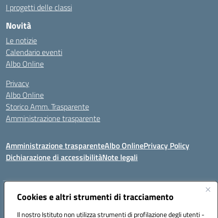
I progetti delle classi
Novità
Le notizie
Calendario eventi
Albo Online
Privacy
Albo Online
Storico Amm. Trasparente
Amministrazione trasparente
Amministrazione trasparente
Albo Online
Privacy Policy
Dichiarazione di accessibilità
Note legali
Cookies e altri strumenti di tracciamento
Indirizzo:
Via Mastelloni - Viale Colombo 71121 Foggia
Centralino:
0881634000
Email:
fgic885004@istruzione.it
Il nostro Istituto non utilizza strumenti di profilazione degli utenti -
Posta elettronica certificata (PEC):
fgic885004@pec.istruzione.it