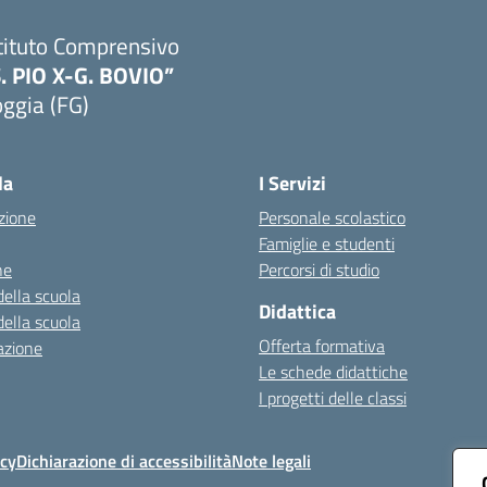
tituto Comprensivo
S. PIO X-G. BOVIO”
ggia (FG)
Visita la pagina iniziale della scuola
la
I Servizi
zione
Personale scolastico
Famiglie e studenti
ne
Percorsi di studio
della scuola
Didattica
della scuola
Offerta formativa
azione
Le schede didattiche
I progetti delle classi
icy
Dichiarazione di accessibilità
Note legali