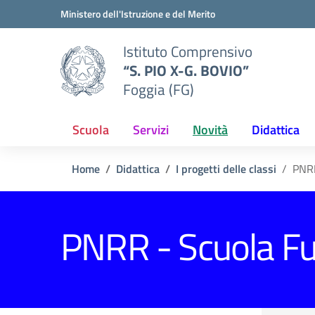
Vai ai contenuti
Vai al menu di navigazione
Vai al footer
Ministero dell'Istruzione e del Merito
Istituto Comprensivo
“S. PIO X-G. BOVIO”
Foggia (FG)
Scuola
Servizi
Novità
Didattica
Home
Didattica
I progetti delle classi
PNRR
PNRR - Scuola Fu