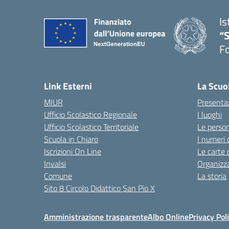
Is
“
Fo
— 
Link Esterni
La Scuo
MIUR
Presenta
Ufficio Scolastico Regionale
I luoghi
Ufficio Scolastico Territoriale
Le perso
Scuola in Chiaro
I numeri 
Iscrizioni On Line
Le carte 
Invalsi
Organizz
Comune
La storia
Sito 8 Circolo Didattico San Pio X
Amministrazione trasparente
Albo Online
Privacy Pol