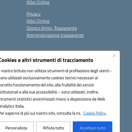
Albo Online
Privacy
Albo Online
Storico Amm. Trasparente
Amministrazione trasparente
Cookies e altri strumenti di tracciamento
Il nostro Istituto non utilizza strumenti di profilazione degli utenti -
sono utilizzati esclusivamente cookies tecnici necessari al
85004@pec.istruzione.it
corretto funzionamento del sito, alla fruibilità dei servizi
istituzionali e alla sua accessibilità – sono utilizzati, inoltre,
strumenti statistici anonimizzati messi a disposizione da Web
Analytics Italia.
Per saperne di più sul nostro sito, consulta la ns.
Cookie Policy.
Personalizza
Rifiuta tutto
Accettare tutto