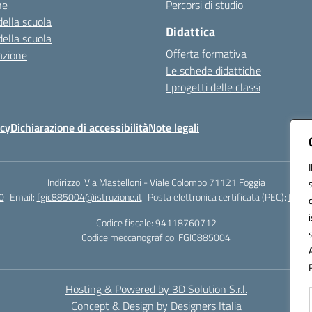
ne
Percorsi di studio
della scuola
Didattica
della scuola
Offerta formativa
azione
Le schede didattiche
I progetti delle classi
icy
Dichiarazione di accessibilità
Note legali
Indirizzo:
Via Mastelloni - Viale Colombo 71121 Foggia
0
Email:
fgic885004@istruzione.it
Posta elettronica certificata (PEC):
fgic8
Codice fiscale: 94118760712
Codice meccanografico:
FGIC885004
Hosting & Powered by 3D Solution S.r.l.
Concept & Design by Designers Italia