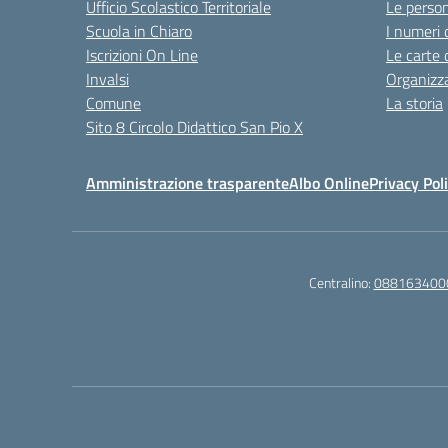
Ufficio Scolastico Territoriale
Le perso
Scuola in Chiaro
I numeri 
Iscrizioni On Line
Le carte 
Invalsi
Organizz
Comune
La storia
Sito 8 Circolo Didattico San Pio X
Amministrazione trasparente
Albo Online
Privacy Pol
Centralino:
088163400