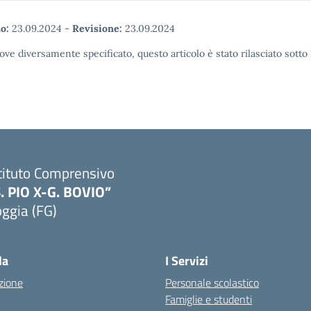
o:
23.09.2024
-
Revisione:
23.09.2024
ove diversamente specificato, questo articolo è stato rilasciato sott
tituto Comprensivo
S. PIO X-G. BOVIO”
ggia (FG)
Visita la pagina iniziale della scuola
la
I Servizi
zione
Personale scolastico
Famiglie e studenti