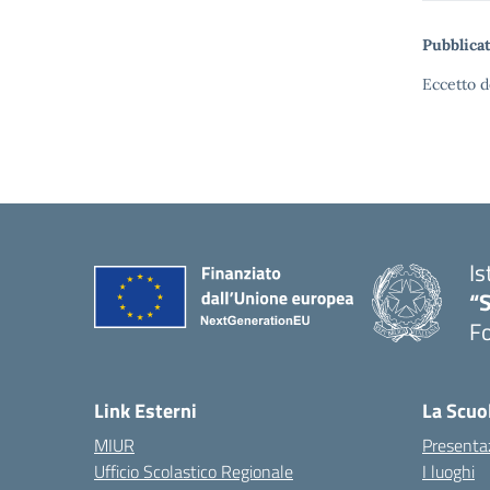
Pubblicat
Eccetto d
Is
“
Fo
— 
Link Esterni
La Scuo
MIUR
Presenta
Ufficio Scolastico Regionale
I luoghi