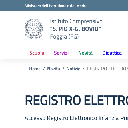
Vai ai contenuti
Vai al menu di navigazione
Vai al footer
Ministero dell'Istruzione e del Merito
Istituto Comprensivo
“S. PIO X-G. BOVIO”
Foggia (FG)
Scuola
Servizi
Novità
Didattica
Home
Novità
Notizie
REGISTRO ELETTRO
REGISTRO ELETTR
Accesso Registro Elettronico Infanzia Pr