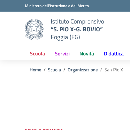
Vai ai contenuti
Vai al menu di navigazione
Vai al footer
Ministero dell'Istruzione e del Merito
Istituto Comprensivo
“S. PIO X-G. BOVIO”
Foggia (FG)
Scuola
Servizi
Novità
Didattica
Home
Scuola
Organizzazione
San Pio X