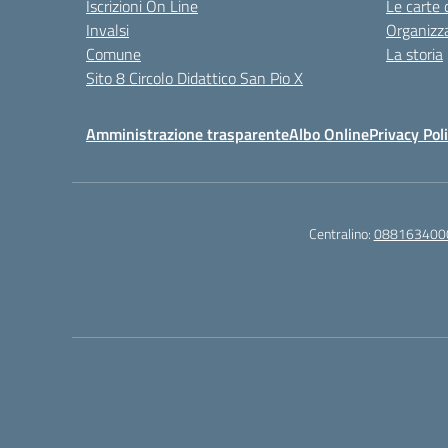
Iscrizioni On Line
Le carte 
Invalsi
Organizz
Comune
La storia
Sito 8 Circolo Didattico San Pio X
Amministrazione trasparente
Albo Online
Privacy Pol
Centralino:
088163400