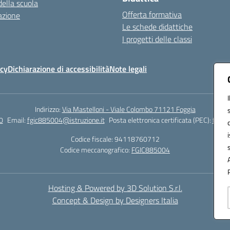
della scuola
Offerta formativa
azione
Le schede didattiche
I progetti delle classi
icy
Dichiarazione di accessibilità
Note legali
Indirizzo:
Via Mastelloni - Viale Colombo 71121 Foggia
0
Email:
fgic885004@istruzione.it
Posta elettronica certificata (PEC):
fgic8
Codice fiscale: 94118760712
Codice meccanografico:
FGIC885004
Hosting & Powered by 3D Solution S.r.l.
Concept & Design by Designers Italia