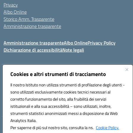
Privacy
Albo Online
Storico Amm. Trasparente
Amministrazione trasparente
Amministrazione trasparente
Albo Online
Privacy Policy
Dichiarazione di accessibilità
Note legali
Indirizzo:
Cookies e altri strumenti di tracciamento
Via Mastelloni - Viale Colombo 71121 Foggia
Centralino:
0881634000
Email:
fgic885004@istruzione.it
Il nostro Istituto non utilizza strumenti di profilazione degli utenti -
Posta elettronica certificata (PEC):
fgic885004@pec.istruzione.it
sono utilizzati esclusivamente cookies tecnici necessari al
Codice fiscale: 94118760712
corretto funzionamento del sito, alla fruibilità dei servizi
Codice meccanografico:
FGIC885004
istituzionali e alla sua accessibilità – sono utilizzati, inoltre,
strumenti statistici anonimizzati messi a disposizione da Web
Analytics Italia.
Hosting & Powered by 3D Solution S.r.l.
Per saperne di più sul nostro sito, consulta la ns.
Cookie Policy.
Concept & Design by Designers Italia