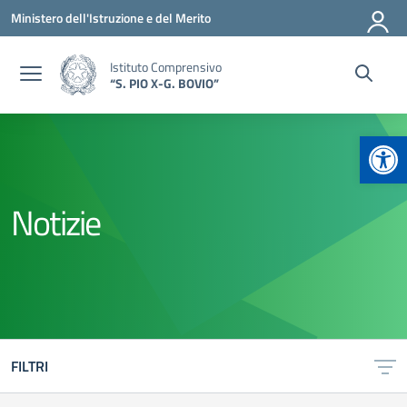
Vai ai contenuti
Vai al menu di navigazione
Vai al footer
Ministero dell'Istruzione e del Merito
Istituto Comprensivo
“S. PIO X-G. BOVIO”
Apr
Notizie
FILTRI