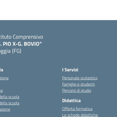
tituto Comprensivo
S. PIO X-G. BOVIO”
ggia (FG)
Visita la pagina iniziale della scuola
la
I Servizi
zione
Personale scolastico
Famiglie e studenti
ne
Percorsi di studio
della scuola
Didattica
della scuola
Offerta formativa
azione
Le schede didattiche