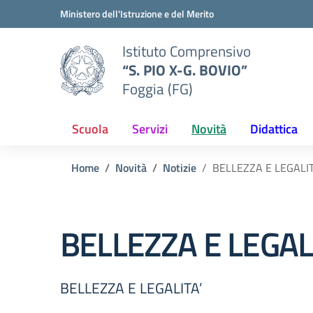
Vai ai contenuti
Vai al menu di navigazione
Vai al footer
Ministero dell'Istruzione e del Merito
Istituto Comprensivo
“S. PIO X-G. BOVIO”
Foggia (FG)
Scuola
Servizi
Novità
Didattica
Home
Novità
Notizie
BELLEZZA E LEGALIT
BELLEZZA E LEGAL
BELLEZZA E LEGALITA’