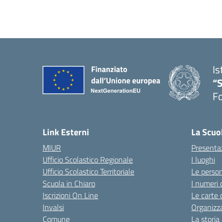
Is
“
Fo
— 
Link Esterni
La Scuo
MIUR
Presenta
Ufficio Scolastico Regionale
I luoghi
Ufficio Scolastico Territoriale
Le perso
Scuola in Chiaro
I numeri 
Iscrizioni On Line
Le carte 
Invalsi
Organizz
Comune
La storia