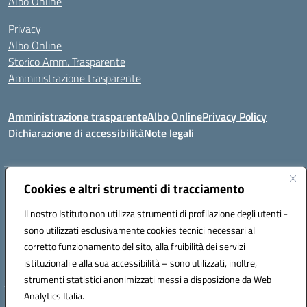
Albo Online
Privacy
Albo Online
Storico Amm. Trasparente
Amministrazione trasparente
Amministrazione trasparente
Albo Online
Privacy Policy
Dichiarazione di accessibilità
Note legali
Indirizzo:
Via Mastelloni - Viale Colombo 71121 Foggia
Cookies e altri strumenti di tracciamento
Centralino:
0881634000
Email:
fgic885004@istruzione.it
Il nostro Istituto non utilizza strumenti di profilazione degli utenti -
Posta elettronica certificata (PEC):
fgic885004@pec.istruzione.it
sono utilizzati esclusivamente cookies tecnici necessari al
Codice fiscale: 94118760712
corretto funzionamento del sito, alla fruibilità dei servizi
Codice meccanografico:
FGIC885004
istituzionali e alla sua accessibilità – sono utilizzati, inoltre,
strumenti statistici anonimizzati messi a disposizione da Web
Analytics Italia.
Hosting & Powered by 3D Solution S.r.l.