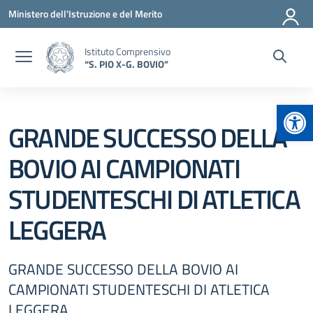
Vai ai contenuti
Vai al menu di navigazione
Vai al footer
Ministero dell'Istruzione e del Merito
Istituto Comprensivo
“S. PIO X-G. BOVIO”
Apr
GRANDE SUCCESSO DELLA
BOVIO AI CAMPIONATI
STUDENTESCHI DI ATLETICA
LEGGERA
GRANDE SUCCESSO DELLA BOVIO AI
CAMPIONATI STUDENTESCHI DI ATLETICA
LEGGERA