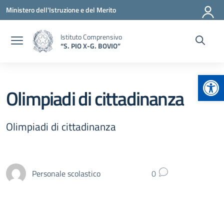
Vai ai contenuti
Vai al menu di navigazione
Vai al footer
Ministero dell'Istruzione e del Merito
Istituto Comprensivo
“S. PIO X-G. BOVIO”
Apr
Olimpiadi di cittadinanza
Olimpiadi di cittadinanza
Personale scolastico
0