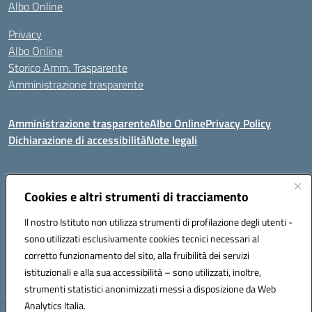
Albo Online
Privacy
Albo Online
Storico Amm. Trasparente
Amministrazione trasparente
Amministrazione trasparente
Albo Online
Privacy Policy
Dichiarazione di accessibilità
Note legali
Indirizzo:
Cookies e altri strumenti di tracciamento
Via Mastelloni - Viale Colombo 71121 Foggia
Centralino:
0881634000
Email:
fgic885004@istruzione.it
Il nostro Istituto non utilizza strumenti di profilazione degli utenti -
Posta elettronica certificata (PEC):
fgic885004@pec.istruzione.it
sono utilizzati esclusivamente cookies tecnici necessari al
Codice fiscale: 94118760712
corretto funzionamento del sito, alla fruibilità dei servizi
Codice meccanografico:
FGIC885004
istituzionali e alla sua accessibilità – sono utilizzati, inoltre,
strumenti statistici anonimizzati messi a disposizione da Web
Analytics Italia.