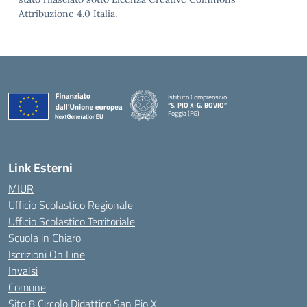
Attribuzione 4.0 Italia.
Istituto Comprensivo
“S. PIO X-G. BOVIO”
Foggia (FG)
— Visita la pagina iniziale della scuola
Link Esterni
MIUR
Ufficio Scolastico Regionale
Ufficio Scolastico Territoriale
Scuola in Chiaro
Iscrizioni On Line
Invalsi
Comune
Sito 8 Circolo Didattico San Pio X