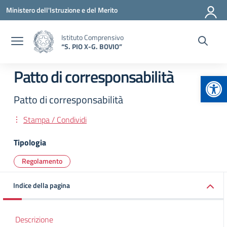
Vai ai contenuti
Vai al menu di navigazione
Vai al footer
Ministero dell'Istruzione e del Merito
Istituto Comprensivo
“S. PIO X-G. BOVIO”
Patto di corresponsabilità
Apr
Patto di corresponsabilità
Stampa / Condividi
Tipologia
Regolamento
Indice della pagina
Descrizione