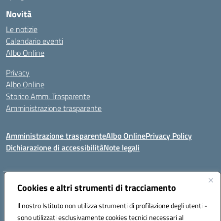
Novità
Le notizie
Calendario eventi
Albo Online
Privacy
Albo Online
Storico Amm. Trasparente
Amministrazione trasparente
Amministrazione trasparente
Albo Online
Privacy Policy
Dichiarazione di accessibilità
Note legali
Indirizzo:
Cookies e altri strumenti di tracciamento
Via Mastelloni - Viale Colombo 71121 Foggia
Centralino:
0881634000
Email:
fgic885004@istruzione.it
Il nostro Istituto non utilizza strumenti di profilazione degli utenti -
Posta elettronica certificata (PEC):
fgic885004@pec.istruzione.it
sono utilizzati esclusivamente cookies tecnici necessari al