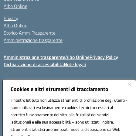
Albo Online
Privacy
Albo Online
Storico Amm. Trasparente
Amministrazione trasparente
Amministrazione trasparente
Albo Online
Privacy Policy
Dichiarazione di accessibilità
Note legali
Indirizzo:
Cookies e altri strumenti di tracciamento
Via Mastelloni - Viale Colombo 71121 Foggia
Centralino:
0881634000
Email:
fgic885004@istruzione.it
Il nostro Istituto non utilizza strumenti di profilazione degli utenti -
Posta elettronica certificata (PEC):
fgic885004@pec.istruzione.it
sono utilizzati esclusivamente cookies tecnici necessari al
Codice fiscale: 94118760712
corretto funzionamento del sito, alla fruibilità dei servizi
Codice meccanografico:
FGIC885004
istituzionali e alla sua accessibilità – sono utilizzati, inoltre,
strumenti statistici anonimizzati messi a disposizione da Web