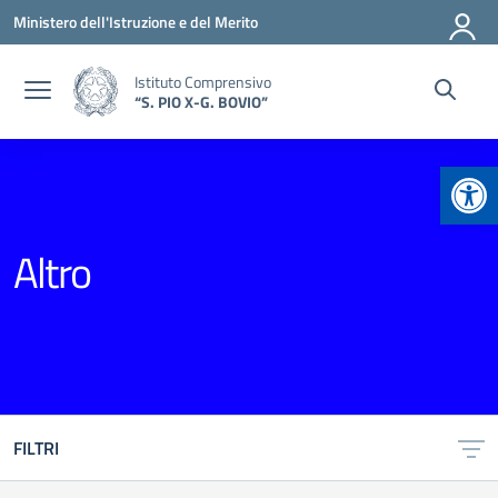
Vai ai contenuti
Vai al menu di navigazione
Vai al footer
Ministero dell'Istruzione e del Merito
Istituto Comprensivo
“S. PIO X-G. BOVIO”
Apr
Altro
FILTRI