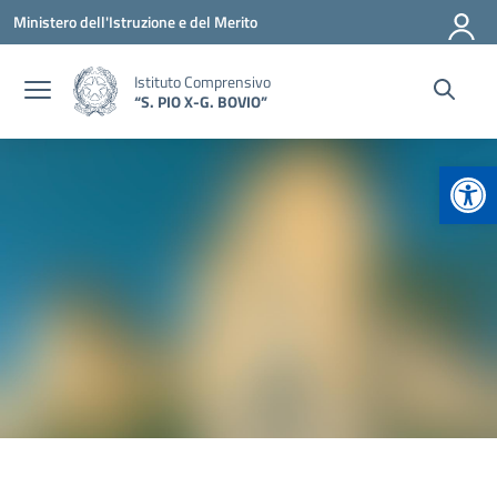
Vai ai contenuti
Vai al menu di navigazione
Vai al footer
Ministero dell'Istruzione e del Merito
Istituto Comprensivo
“S. PIO X-G. BOVIO”
Apr