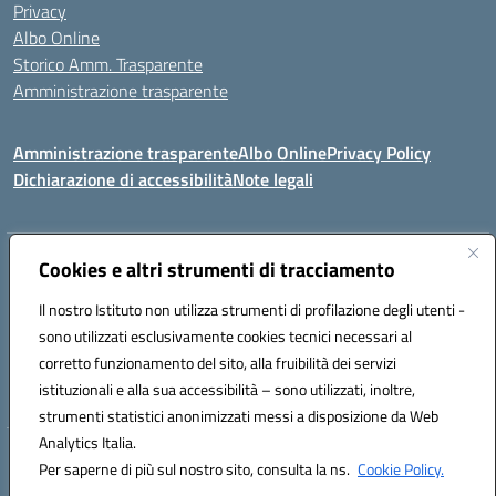
Privacy
Albo Online
Storico Amm. Trasparente
Amministrazione trasparente
Amministrazione trasparente
Albo Online
Privacy Policy
Dichiarazione di accessibilità
Note legali
Indirizzo:
Cookies e altri strumenti di tracciamento
Via Mastelloni - Viale Colombo 71121 Foggia
Centralino:
0881634000
Email:
fgic885004@istruzione.it
Il nostro Istituto non utilizza strumenti di profilazione degli utenti -
Posta elettronica certificata (PEC):
fgic885004@pec.istruzione.it
sono utilizzati esclusivamente cookies tecnici necessari al
Codice fiscale: 94118760712
corretto funzionamento del sito, alla fruibilità dei servizi
Codice meccanografico:
FGIC885004
istituzionali e alla sua accessibilità – sono utilizzati, inoltre,
strumenti statistici anonimizzati messi a disposizione da Web
Analytics Italia.
Hosting & Powered by 3D Solution S.r.l.
Per saperne di più sul nostro sito, consulta la ns.
Cookie Policy.
Concept & Design by Designers Italia