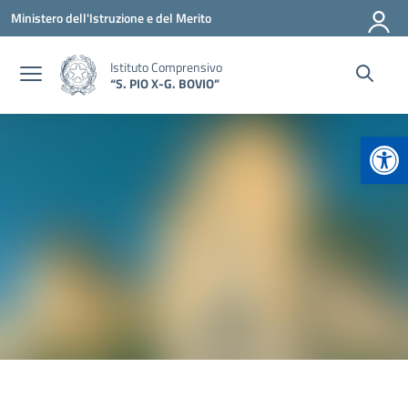
Vai ai contenuti
Vai al menu di navigazione
Vai al footer
Ministero dell'Istruzione e del Merito
Istituto Comprensivo
“S. PIO X-G. BOVIO”
Apr