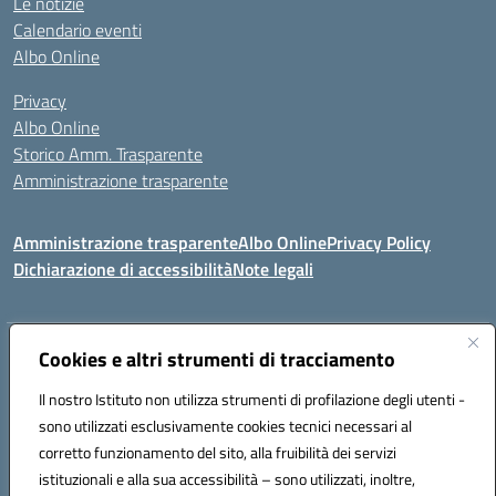
Le notizie
Calendario eventi
Albo Online
Privacy
Albo Online
Storico Amm. Trasparente
Amministrazione trasparente
Amministrazione trasparente
Albo Online
Privacy Policy
Dichiarazione di accessibilità
Note legali
Indirizzo:
Cookies e altri strumenti di tracciamento
Via Mastelloni - Viale Colombo 71121 Foggia
Centralino:
0881634000
Email:
fgic885004@istruzione.it
Il nostro Istituto non utilizza strumenti di profilazione degli utenti -
Posta elettronica certificata (PEC):
fgic885004@pec.istruzione.it
sono utilizzati esclusivamente cookies tecnici necessari al
Codice fiscale: 94118760712
corretto funzionamento del sito, alla fruibilità dei servizi
Codice meccanografico:
FGIC885004
istituzionali e alla sua accessibilità – sono utilizzati, inoltre,