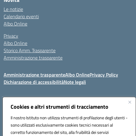
Le notizie
Calendario eventi
Albo Online
Privacy
Albo Online
Storico Amm. Trasparente
Amministrazione trasparente
Amministrazione trasparente
Albo Online
Privacy Policy
Dichiarazione di accessibilità
Note legali
Indirizzo:
Cookies e altri strumenti di tracciamento
Via Mastelloni - Viale Colombo 71121 Foggia
Centralino:
0881634000
Email:
fgic885004@istruzione.it
Il nostro Istituto non utilizza strumenti di profilazione degli utenti -
Posta elettronica certificata (PEC):
fgic885004@pec.istruzione.it
sono utilizzati esclusivamente cookies tecnici necessari al
Codice fiscale: 94118760712
corretto funzionamento del sito, alla fruibilità dei servizi