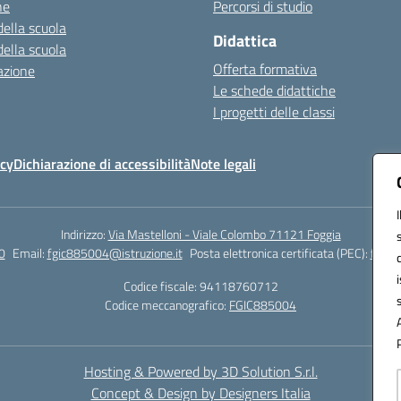
ne
Percorsi di studio
della scuola
Didattica
della scuola
Offerta formativa
azione
Le schede didattiche
I progetti delle classi
icy
Dichiarazione di accessibilità
Note legali
Indirizzo:
Via Mastelloni - Viale Colombo 71121 Foggia
0
Email:
fgic885004@istruzione.it
Posta elettronica certificata (PEC):
fgic8
Codice fiscale: 94118760712
Codice meccanografico:
FGIC885004
Hosting & Powered by 3D Solution S.r.l.
Concept & Design by Designers Italia