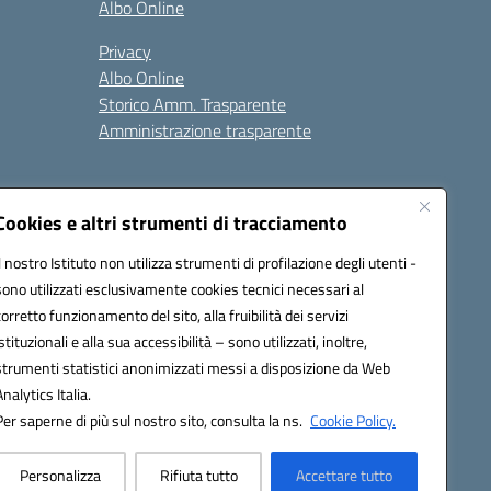
Albo Online
Privacy
Albo Online
Storico Amm. Trasparente
Amministrazione trasparente
Cookies e altri strumenti di tracciamento
Il nostro Istituto non utilizza strumenti di profilazione degli utenti -
sono utilizzati esclusivamente cookies tecnici necessari al
85004@pec.istruzione.it
corretto funzionamento del sito, alla fruibilità dei servizi
istituzionali e alla sua accessibilità – sono utilizzati, inoltre,
strumenti statistici anonimizzati messi a disposizione da Web
Analytics Italia.
Per saperne di più sul nostro sito, consulta la ns.
Cookie Policy.
Personalizza
Rifiuta tutto
Accettare tutto