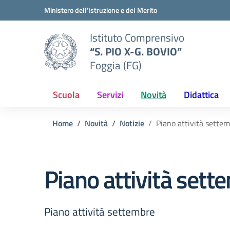
Vai ai contenuti
Vai al menu di navigazione
Vai al footer
Ministero dell'Istruzione e del Merito
Istituto Comprensivo
“S. PIO X-G. BOVIO”
Foggia (FG)
Scuola
Servizi
Novità
Didattica
Home
Novità
Notizie
Piano attività sette
Piano attività sett
Piano attività settembre