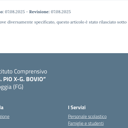
o:
07.08.2025
-
Revisione:
07.08.2025
ove diversamente specificato, questo articolo è stato rilasciato sott
tituto Comprensivo
S. PIO X-G. BOVIO”
ggia (FG)
Visita la pagina iniziale della scuola
la
I Servizi
zione
Personale scolastico
Famiglie e studenti