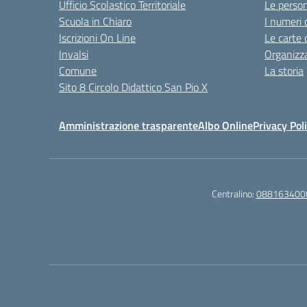
Ufficio Scolastico Territoriale
Le perso
Scuola in Chiaro
I numeri 
Iscrizioni On Line
Le carte 
Invalsi
Organizz
Comune
La storia
Sito 8 Circolo Didattico San Pio X
Amministrazione trasparente
Albo Online
Privacy Pol
Centralino:
088163400