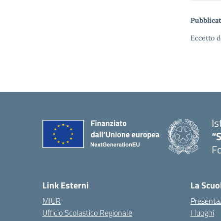
Pubblicat
Eccetto d
Is
“
Fo
— 
Link Esterni
La Scuo
MIUR
Presenta
Ufficio Scolastico Regionale
I luoghi