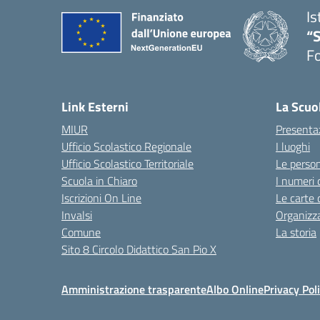
Is
“
Fo
— 
Link Esterni
La Scuo
MIUR
Presenta
Ufficio Scolastico Regionale
I luoghi
Ufficio Scolastico Territoriale
Le perso
Scuola in Chiaro
I numeri 
Iscrizioni On Line
Le carte 
Invalsi
Organizz
Comune
La storia
Sito 8 Circolo Didattico San Pio X
Amministrazione trasparente
Albo Online
Privacy Pol