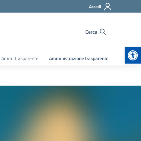
Accedi
Cerca
Apr
o Amm. Trasparente
Amministrazione trasparente