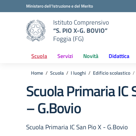
Vai ai contenuti
Vai al menu di navigazione
Vai al footer
Ministero dell'Istruzione e del Merito
Istituto Comprensivo
“S. PIO X-G. BOVIO”
Foggia (FG)
Scuola
Servizi
Novità
Didattica
Home
Scuola
I luoghi
Edificio scolastico
Scuola Primaria IC 
– G.Bovio
Scuola Primaria IC San Pio X - G.Bovio