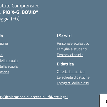
tituto Comprensivo
S. PIO X-G. BOVIO”
ggia (FG)
Visita la pagina iniziale della scuola
la
I Servizi
zione
Personale scolastico
Famiglie e studenti
ne
Percorsi di studio
della scuola
Didattica
della scuola
Offerta formativa
azione
Le schede didattiche
I progetti delle classi
icy
Dichiarazione di accessibilità
Note legali