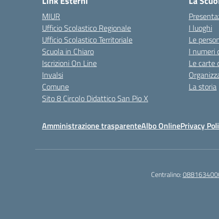
Link Esterni
La Scuo
MIUR
Presenta
Ufficio Scolastico Regionale
I luoghi
Ufficio Scolastico Territoriale
Le perso
Scuola in Chiaro
I numeri 
Iscrizioni On Line
Le carte 
Invalsi
Organizz
Comune
La storia
Sito 8 Circolo Didattico San Pio X
Amministrazione trasparente
Albo Online
Privacy Pol
Centralino:
088163400