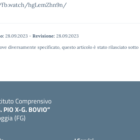
//fb.watch/hgLemZhn9n/
o:
28.09.2023
-
Revisione:
28.09.2023
ove diversamente specificato, questo articolo è stato rilasciato sott
tituto Comprensivo
S. PIO X-G. BOVIO”
ggia (FG)
Visita la pagina iniziale della scuola