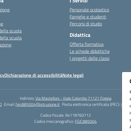
la
I Servizi
zione
Personale scolastico
Famiglie e studenti
ne
Percorsi di studio
della scuola
Didattica
della scuola
Offerta formativa
azione
Le schede didattiche
I progetti delle classi
icy
Dichiarazione di accessibilità
Note legali
Indirizzo:
Via Mastelloni - Viale Colombo 71121 Foggia
0
Email:
fgic885004@istruzione.it
Posta elettronica certificata (PEC):
fgic8
Codice fiscale: 94118760712
Codice meccanografico:
FGIC885004