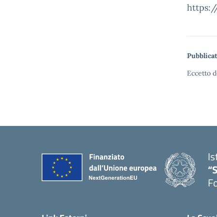
https:
Pubblicat
Eccetto d
Is
“
Fo
— 