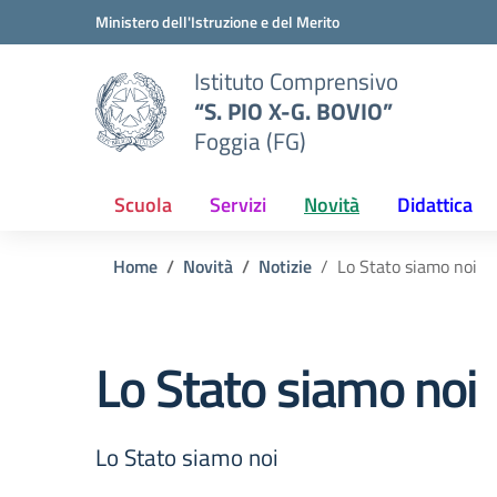
Vai ai contenuti
Vai al menu di navigazione
Vai al footer
Ministero dell'Istruzione e del Merito
Istituto Comprensivo
“S. PIO X-G. BOVIO”
Foggia (FG)
Scuola
Servizi
Novità
Didattica
Home
Novità
Notizie
Lo Stato siamo noi
Lo Stato siamo noi
Lo Stato siamo noi