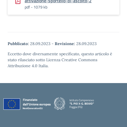
attivazione-sportello-di-ascolto-2
pdf - 1079 kb
Pubblicato:
28.09.2023
-
Revisione:
28.09.2023
Eccetto dove diversamente specificato, questo articolo è
stato rilasciato sotto Licenza Creative Commons
Attribuzione 4.0 Italia.
Istituto Comprensivo
“S. PIO X-G. BOVIO”
Foggia (FG)
— Visita la pagina iniziale della scuola