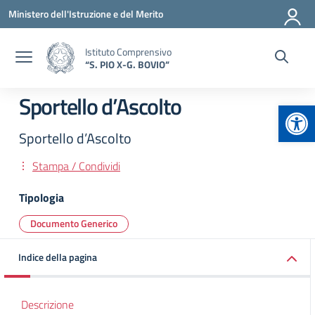
Vai ai contenuti
Vai al menu di navigazione
Vai al footer
Ministero dell'Istruzione e del Merito
Istituto Comprensivo
“S. PIO X-G. BOVIO”
Sportello d’Ascolto
Apr
Sportello d’Ascolto
Stampa / Condividi
Tipologia
Documento Generico
Indice della pagina
Descrizione