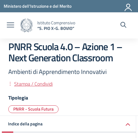
Vai ai contenuti
Vai al menu di navigazione
Vai al footer
Ministero dell'Istruzione e del Merito
Istituto Comprensivo
“S. PIO X-G. BOVIO”
PNRR Scuola 4.0 – Azione 1 –
Next Generation Classroom
Ambienti di Apprendimento Innovativi
Stampa / Condividi
Tipologia
PNRR - Scuola Futura
Indice della pagina