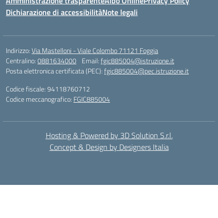
Amministrazione trasparente
Albo Online
Privacy Policy
Dichiarazione di accessibilità
Note legali
Indirizzo:
Via Mastelloni - Viale Colombo 71121 Foggia
Centralino:
0881634000
Email:
fgic885004@istruzione.it
Posta elettronica certificata (PEC):
fgic885004@pec.istruzione.it
Codice fiscale: 94118760712
Codice meccanografico:
FGIC885004
Hosting & Powered by 3D Solution S.r.l.
Concept & Design by Designers Italia