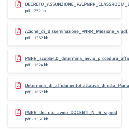
DECRETO_ASSUNZIONE_P.A.PNRR_CLASSROOM_Bo
pdf - 252 kb
Azione_di_disseminazione_PNRR_Missione_4.pdf.
pdf - 1352 kb
PNRR_scuola4.0_determina_avvio_procedura_aff
pdf - 1524 kb
Determina_di_affidamentoTrattativa_diretta_Pian
pdf - 1667 kb
PNRR_decreto_avvio_DOCENTI_N._6_signed
pdf - 1556 kb