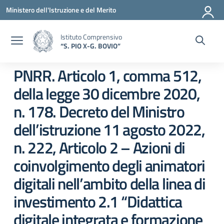
Vai ai contenuti
Vai al menu di navigazione
Vai al footer
Ministero dell'Istruzione e del Merito
Istituto Comprensivo
“S. PIO X-G. BOVIO”
PNRR. Articolo 1, comma 512,
della legge 30 dicembre 2020,
n. 178. Decreto del Ministro
dell’istruzione 11 agosto 2022,
n. 222, Articolo 2 – Azioni di
coinvolgimento degli animatori
digitali nell’ambito della linea di
investimento 2.1 “Didattica
digitale integrata e formazione