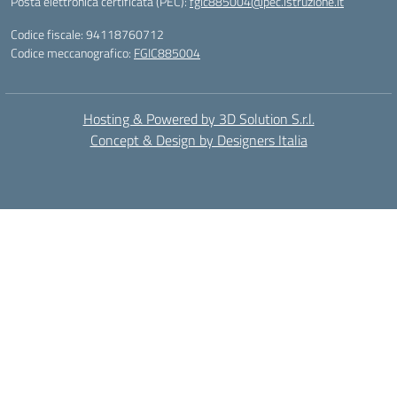
Posta elettronica certificata (PEC):
fgic885004@pec.istruzione.it
Codice fiscale: 94118760712
Codice meccanografico:
FGIC885004
Hosting & Powered by 3D Solution S.r.l.
Concept & Design by Designers Italia