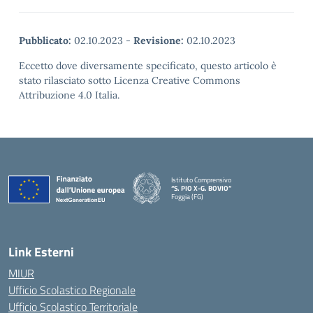
Pubblicato:
02.10.2023
-
Revisione:
02.10.2023
Eccetto dove diversamente specificato, questo articolo è
stato rilasciato sotto Licenza Creative Commons
Attribuzione 4.0 Italia.
Istituto Comprensivo
“S. PIO X-G. BOVIO”
Foggia (FG)
— Visita la pagina iniziale della scuola
Link Esterni
MIUR
Ufficio Scolastico Regionale
Ufficio Scolastico Territoriale