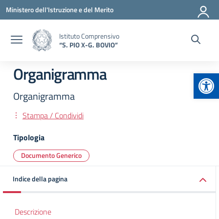
Vai ai contenuti
Vai al menu di navigazione
Vai al footer
Ministero dell'Istruzione e del Merito
Istituto Comprensivo
“S. PIO X-G. BOVIO”
Organigramma
Apr
Organigramma
Stampa / Condividi
Tipologia
Documento Generico
Indice della pagina
Descrizione