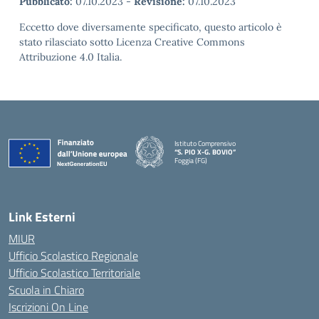
Pubblicato:
07.10.2023
-
Revisione:
07.10.2023
Eccetto dove diversamente specificato, questo articolo è
stato rilasciato sotto Licenza Creative Commons
Attribuzione 4.0 Italia.
Istituto Comprensivo
“S. PIO X-G. BOVIO”
Foggia (FG)
— Visita la pagina iniziale della scuola
Link Esterni
MIUR
Ufficio Scolastico Regionale
Ufficio Scolastico Territoriale
Scuola in Chiaro
Iscrizioni On Line