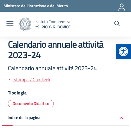
Vai ai contenuti
Vai al menu di navigazione
Vai al footer
Ministero dell'Istruzione e del Merito
Istituto Comprensivo
“S. PIO X-G. BOVIO”
Calendario annuale attività
Apr
2023-24
Calendario annuale attività 2023-24
Stampa / Condividi
Tipologia
Documento Didattico
Indice della pagina