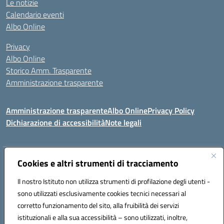
Le notizie
Calendario eventi
Albo Online
Privacy
Albo Online
Storico Amm. Trasparente
Amministrazione trasparente
Amministrazione trasparente
Albo Online
Privacy Policy
Dichiarazione di accessibilità
Note legali
Indirizzo:
Cookies e altri strumenti di tracciamento
Via Mastelloni - Viale Colombo 71121 Foggia
Centralino:
0881634000
Email:
fgic885004@istruzione.it
Il nostro Istituto non utilizza strumenti di profilazione degli utenti -
Posta elettronica certificata (PEC):
fgic885004@pec.istruzione.it
sono utilizzati esclusivamente cookies tecnici necessari al
Codice fiscale: 94118760712
corretto funzionamento del sito, alla fruibilità dei servizi
Codice meccanografico:
FGIC885004
istituzionali e alla sua accessibilità – sono utilizzati, inoltre,