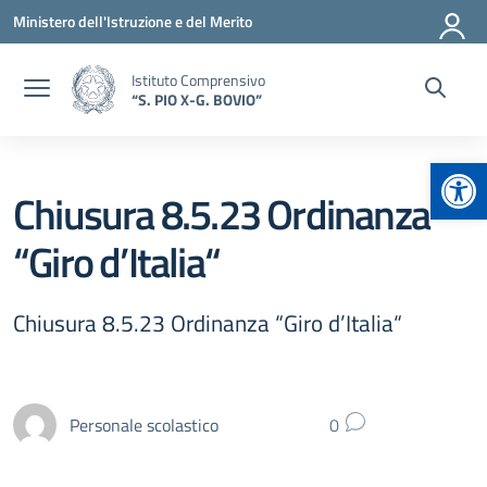
Vai ai contenuti
Vai al menu di navigazione
Vai al footer
Ministero dell'Istruzione e del Merito
Istituto Comprensivo
“S. PIO X-G. BOVIO”
Apr
Chiusura 8.5.23 Ordinanza
“Giro d’Italia“
Chiusura 8.5.23 Ordinanza “Giro d’Italia“
Personale scolastico
0