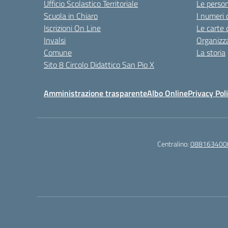
Ufficio Scolastico Territoriale
Le perso
Scuola in Chiaro
I numeri 
Iscrizioni On Line
Le carte 
Invalsi
Organizz
Comune
La storia
Sito 8 Circolo Didattico San Pio X
Amministrazione trasparente
Albo Online
Privacy Pol
Centralino:
088163400