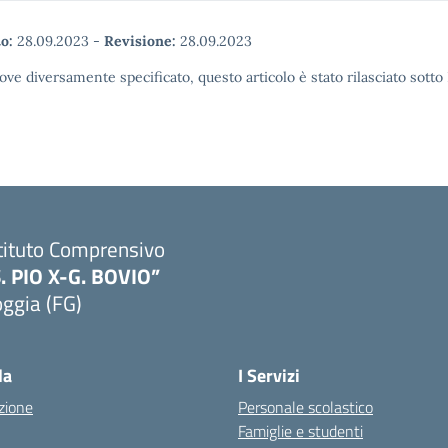
o:
28.09.2023
-
Revisione:
28.09.2023
ove diversamente specificato, questo articolo è stato rilasciato sott
tituto Comprensivo
S. PIO X-G. BOVIO”
ggia (FG)
Visita la pagina iniziale della scuola
la
I Servizi
zione
Personale scolastico
Famiglie e studenti