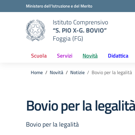
Vai ai contenuti
Vai al menu di navigazione
Vai al footer
Ministero dell'Istruzione e del Merito
Istituto Comprensivo
“S. PIO X-G. BOVIO”
Foggia (FG)
Scuola
Servizi
Novità
Didattica
Home
Novità
Notizie
Bovio per la legalità
Bovio per la legalit
Bovio per la legalità