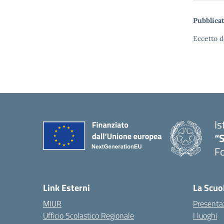
Pubblicat
Eccetto d
Is
“
Fo
— 
Link Esterni
La Scuo
MIUR
Presenta
Ufficio Scolastico Regionale
I luoghi