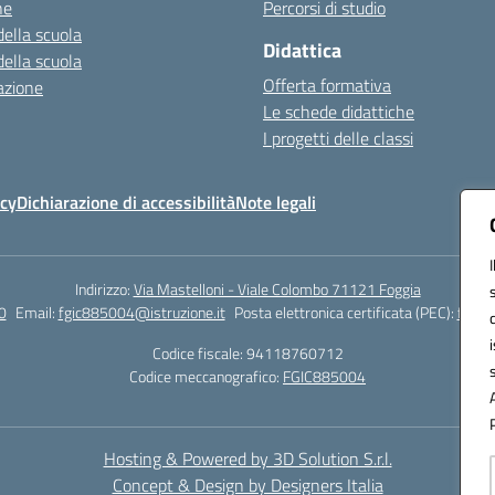
ne
Percorsi di studio
della scuola
Didattica
della scuola
Offerta formativa
azione
Le schede didattiche
I progetti delle classi
icy
Dichiarazione di accessibilità
Note legali
Indirizzo:
Via Mastelloni - Viale Colombo 71121 Foggia
0
Email:
fgic885004@istruzione.it
Posta elettronica certificata (PEC):
fgic8
Codice fiscale: 94118760712
Codice meccanografico:
FGIC885004
Hosting & Powered by 3D Solution S.r.l.
Concept & Design by Designers Italia