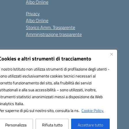
Albo Online
Privacy
Albo Online
Storico Amm. Trasparente
Amministrazione trasparente
Cookies e altri strumenti di tracciamento
Il nostro Istituto non utilizza strumenti di profilazione degli utenti -
sono utilizzati esclusivamente cookies tecnici necessari al
85004@pec.istruzione.it
corretto funzionamento del sito, alla fruibilità dei servizi
istituzionali e alla sua accessibilità – sono utilizzati, inoltre,
strumenti statistici anonimizzati messi a disposizione da Web
Analytics Italia.
Per saperne di più sul nostro sito, consulta la ns.
Cookie Policy.
Personalizza
Rifiuta tutto
Accettare tutto