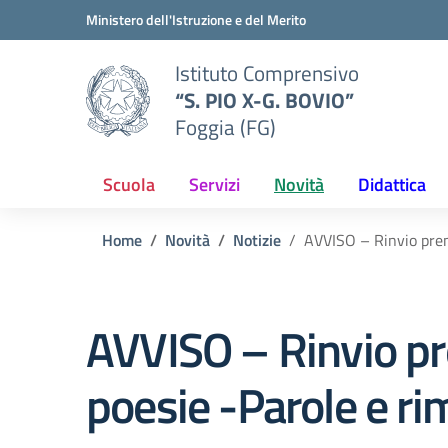
Vai ai contenuti
Vai al menu di navigazione
Vai al footer
Ministero dell'Istruzione e del Merito
Istituto Comprensivo
“S. PIO X-G. BOVIO”
Foggia (FG)
Scuola
Servizi
Novità
Didattica
Home
Novità
Notizie
AVVISO – Rinvio prem
AVVISO – Rinvio pr
poesie -Parole e ri