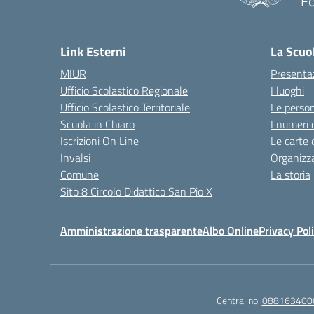
Fo
— 
Link Esterni
La Scuo
MIUR
Presenta
Ufficio Scolastico Regionale
I luoghi
Ufficio Scolastico Territoriale
Le perso
Scuola in Chiaro
I numeri 
Iscrizioni On Line
Le carte 
Invalsi
Organizz
Comune
La storia
Sito 8 Circolo Didattico San Pio X
Amministrazione trasparente
Albo Online
Privacy Pol
Centralino:
088163400