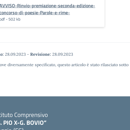
AVVISO-Rinvio-premiazione-seconda-edizione-
concorso-di-poesie-Parole-e-rime-
pdf - 502 kb
o:
28.09.2023
-
Revisione:
28.09.2023
ove diversamente specificato, questo articolo è stato rilasciato sott
tituto Comprensivo
S. PIO X-G. BOVIO”