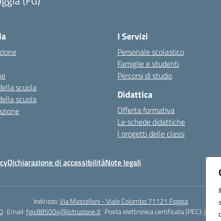
ggia (FG)
Visita la pagina iniziale della scuola
la
I Servizi
zione
Personale scolastico
Famiglie e studenti
ne
Percorsi di studio
della scuola
Didattica
della scuola
Offerta formativa
azione
Le schede didattiche
I progetti delle classi
icy
Dichiarazione di accessibilità
Note legali
Indirizzo:
Via Mastelloni - Viale Colombo 71121 Foggia
0
Email:
fgic885004@istruzione.it
Posta elettronica certificata (PEC):
fgic8