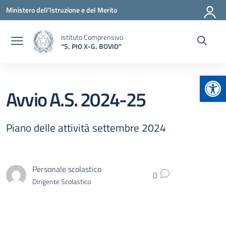
Vai ai contenuti
Vai al menu di navigazione
Vai al footer
Ministero dell'Istruzione e del Merito
Istituto Comprensivo
“S. PIO X-G. BOVIO”
Apr
Avvio A.S. 2024-25
Piano delle attività settembre 2024
Personale scolastico
0
Dirigente Scolastico