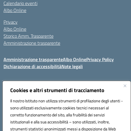
Calendario eventi
Albo Online
Privacy
Albo Online
Storico Amm. Trasparente
Amministrazione trasparente
Amministrazione trasparente
Albo Online
Privacy Policy
Dichiarazione di accessibilità
Note legali
Indirizzo:
Cookies e altri strumenti di tracciamento
Via Mastelloni - Viale Colombo 71121 Foggia
Centralino:
0881634000
Email:
fgic885004@istruzione.it
Il nostro Istituto non utilizza strumenti di profilazione degli utenti -
Posta elettronica certificata (PEC):
fgic885004@pec.istruzione.it
sono utilizzati esclusivamente cookies tecnici necessari al
Codice fiscale: 94118760712
corretto funzionamento del sito, alla fruibilità dei servizi
Codice meccanografico:
FGIC885004
istituzionali e alla sua accessibilità – sono utilizzati, inoltre,
strumenti statistici anonimizzati messi a disposizione da Web