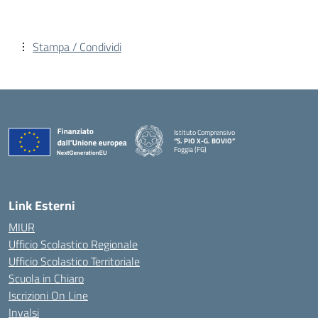
Stampa / Condividi
Istituto Comprensivo
“S. PIO X-G. BOVIO”
Foggia (FG)
— Visita la pagina iniziale della scuola
Link Esterni
MIUR
Ufficio Scolastico Regionale
Ufficio Scolastico Territoriale
Scuola in Chiaro
Iscrizioni On Line
Invalsi