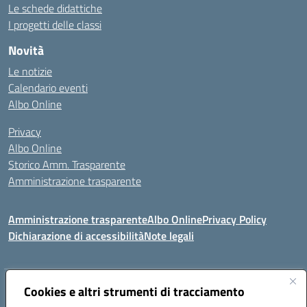
Le schede didattiche
I progetti delle classi
Novità
Le notizie
Calendario eventi
Albo Online
Privacy
Albo Online
Storico Amm. Trasparente
Amministrazione trasparente
Amministrazione trasparente
Albo Online
Privacy Policy
Dichiarazione di accessibilità
Note legali
Indirizzo:
Cookies e altri strumenti di tracciamento
Via Mastelloni - Viale Colombo 71121 Foggia
Centralino:
0881634000
Email:
fgic885004@istruzione.it