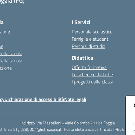
ggia (FG)
Visita la pagina iniziale della scuola
la
I Servizi
zione
Personale scolastico
Famiglie e studenti
ne
Percorsi di studio
della scuola
Didattica
della scuola
Offerta formativa
azione
Le schede didattiche
I progetti delle classi
icy
Dichiarazione di accessibilità
Note legali
Indirizzo:
Via Mastelloni - Viale Colombo 71121 Foggia
0
Email:
fgic885004@istruzione.it
Posta elettronica certificata (PEC):
fgic8