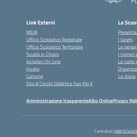
Fo
— 
Link Esterni
La Scuo
MIUR
Presenta
Ufficio Scolastico Regionale
I luoghi
Ufficio Scolastico Territoriale
Le perso
Scuola in Chiaro
I numeri 
Iscrizioni On Line
Le carte 
Invalsi
Organizz
Comune
La storia
Sito 8 Circolo Didattico San Pio X
Amministrazione trasparente
Albo Online
Privacy Pol
Centralino:
088163400