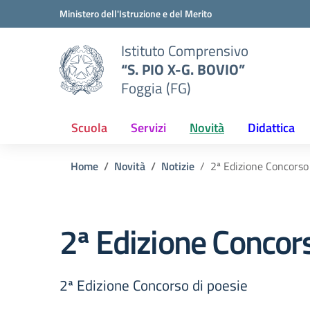
Vai ai contenuti
Vai al menu di navigazione
Vai al footer
Ministero dell'Istruzione e del Merito
Istituto Comprensivo
“S. PIO X-G. BOVIO”
Foggia (FG)
Scuola
Servizi
Novità
Didattica
Home
Novità
Notizie
2ª Edizione Concorso 
2ª Edizione Concors
2ª Edizione Concorso di poesie