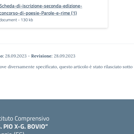
Scheda-di-iscrizione-seconda-edizione-
concorso-di-poesie-Parole-e-rime (1)
document - 130 kb
o:
28.09.2023
-
Revisione:
28.09.2023
ove diversamente specificato, questo articolo è stato rilasciato sott
tituto Comprensivo
S. PIO X-G. BOVIO”